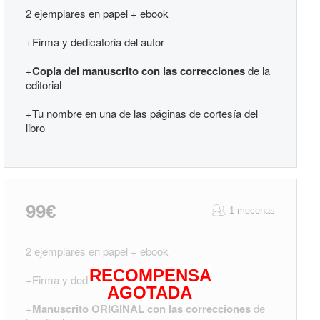
2 ejemplares en papel + ebook
+Firma y dedicatoria del autor
+
Copia del manuscrito con las correcciones
de la
editorial
+Tu nombre en una de las páginas de cortesía del
libro
99€
1 mecenas
2 ejemplares en papel + ebook
RECOMPENSA
+Firma y dedicatoria del autor
AGOTADA
+
Manuscrito ORIGINAL con las correcciones
de