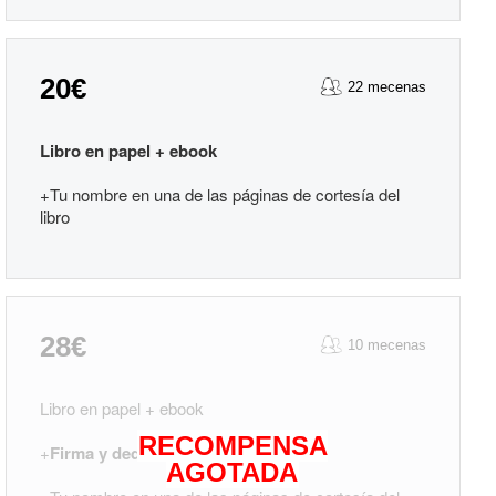
20€
22 mecenas
Libro en papel + ebook
+Tu nombre en una de las páginas de cortesía del
libro
28€
10 mecenas
Libro en papel + ebook
RECOMPENSA
+
Firma y dedicatoria
del autor
AGOTADA