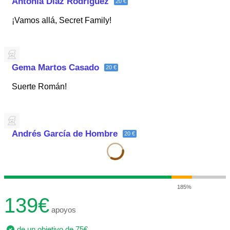
Antonia Díaz Rodríguez
20 €
¡Vamos allá, Secret Family!
Gema Martos Casado
20 €
Suerte Román!
Andrés García de Hombre
20 €
185%
139€
apoyos
de un objetivo de 75€