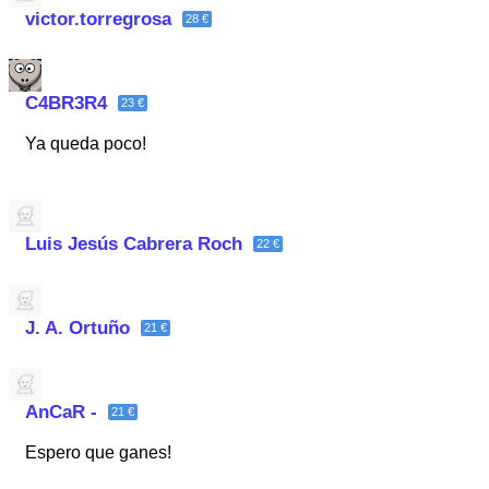
victor.torregrosa
28 €
C4BR3R4
23 €
Ya queda poco!
Luis Jesús Cabrera Roch
22 €
J. A. Ortuño
21 €
AnCaR -
21 €
Espero que ganes!