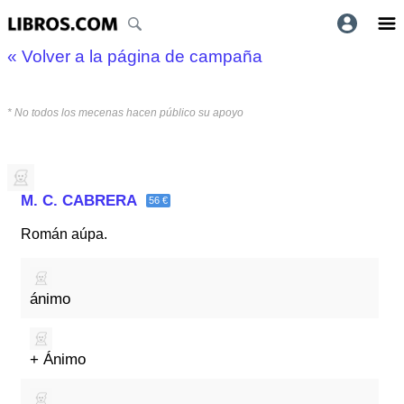
« Volver a la página de campaña
* No todos los mecenas hacen público su apoyo
M. C. CABRERA
56 €
Román aúpa.
ánimo
+ Ánimo