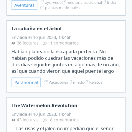
ayurveda
medicina tradicional
India
Aventuras
tradicional…
plantas medicinales
La cabaña en el árbol
Enviada el 10 jun 2023, 14:46h
36 lecturas
11 comentarios
Habían planeado la escapada perfecta. No
habían podido cuadrar las vacaciones más de
dos días seguidos juntos en algo más de un año,
así que cuando vieron que aquel puente largo
tenían la oportunidad no se lo pensaron.
Paranormal
Vacaciones
miedo
Relatos
Alquilaron una casita d…
The Watermelon Revolution
Enviada el 10 jun 2023, 14:46h
43 lecturas
18 comentarios
Las risas y el jaleo no impedían que el señor