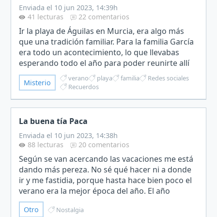
Enviada el 10 jun 2023, 14:39h
41 lecturas
22 comentarios
Ir la playa de Águilas en Murcia, era algo más
que una tradición familiar. Para la familia García
era todo un acontecimiento, lo que llevabas
esperando todo el año para poder reunirte allí
con el resto de la familia que vivía desperdigada
verano
playa
familia
Redes sociales
Misterio
por…
Recuerdos
La buena tía Paca
Enviada el 10 jun 2023, 14:38h
88 lecturas
20 comentarios
Según se van acercando las vacaciones me está
dando más pereza. No sé qué hacer ni a donde
ir y me fastidia, porque hasta hace bien poco el
verano era la mejor época del año. El año
pasado las vacaciones fueron horribles. A mi hija
Otro
Nostalgia
Luna, una…