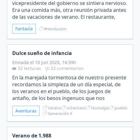
vicepresidente del gobierno se sintiera nervioso.
Era una comida más, otra reunión privada antes
de las vacaciones de verano. El restaurante,
ubicado en un paraje ideal en tierras cántabras,
Fantasía
#revolucion
r…
Dulce sueño de infancia
Enviada el 10 jun 2023, 14:39h
52 lecturas
22 comentarios
En la marejada tormentosa de nuestro presente
recordamos la simpleza de un día especial, de
los veranos en el pueblo, de los juegos de
antaño, de los besos ingenuos que nos
dábamos, del calor que nos proporcionaba la
Verano
ochentero
Nostalgia
pueblo
Aventuras
felicidad.¡Qué lejano en…
Generación X
Verano de 1.988