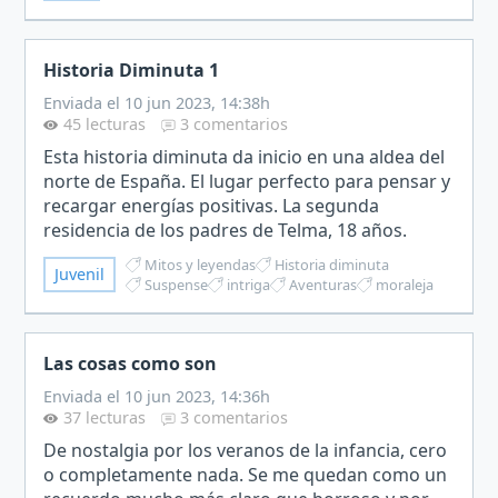
Historia Diminuta 1
Enviada el 10 jun 2023, 14:38h
45 lecturas
3 comentarios
Esta historia diminuta da inicio en una aldea del
norte de España. El lugar perfecto para pensar y
recargar energías positivas. La segunda
residencia de los padres de Telma, 18 años.
Había organizado sus días con Mario, su mejor
Mitos y leyendas
Historia diminuta
Juvenil
amigo desde l…
Suspense
intriga
Aventuras
moraleja
Las cosas como son
Enviada el 10 jun 2023, 14:36h
37 lecturas
3 comentarios
De nostalgia por los veranos de la infancia, cero
o completamente nada. Se me quedan como un