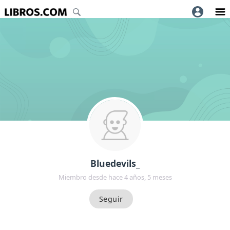
Bluedevils_
Miembro desde hace 4 años, 5 meses