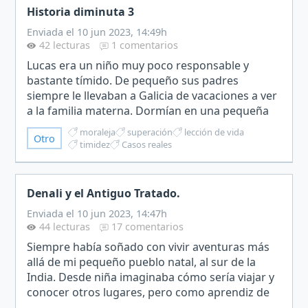
Historia diminuta 3
Enviada el 10 jun 2023, 14:49h
42 lecturas
1 comentarios
Lucas era un niño muy poco responsable y
bastante tímido. De pequeño sus padres
siempre le llevaban a Galicia de vacaciones a ver
a la familia materna. Dormían en una pequeña
aldea de la hermana de su abuela. Sus primos
moraleja
superación
lección de vida
Otro
eran sus compañeros de…
timidez
Casos reales
Denali y el Antiguo Tratado.
Enviada el 10 jun 2023, 14:47h
44 lecturas
17 comentarios
Siempre había soñado con vivir aventuras más
allá de mi pequeño pueblo natal, al sur de la
India. Desde niña imaginaba cómo sería viajar y
conocer otros lugares, pero como aprendiz de
mi abuela Denali, una respetada Vaidya (médico