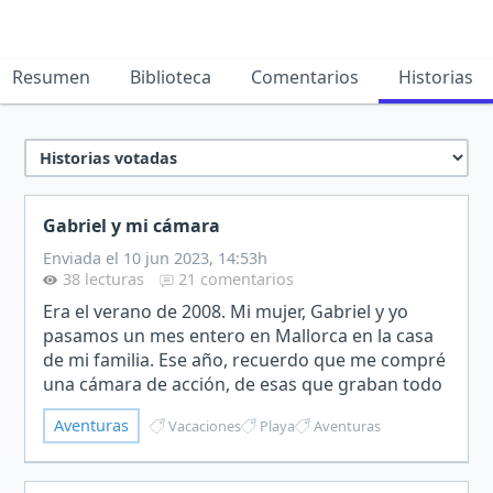
Resumen
Biblioteca
Comentarios
Historias
Gabriel y mi cámara
Enviada el 10 jun 2023, 14:53h
38 lecturas
21 comentarios
Era el verano de 2008. Mi mujer, Gabriel y yo
pasamos un mes entero en Mallorca en la casa
de mi familia. Ese año, recuerdo que me compré
una cámara de acción, de esas que graban todo
en ojo de pez y se pueden sumergir. Apenas la
Aventuras
Vacaciones
Playa
Aventuras
había probad…