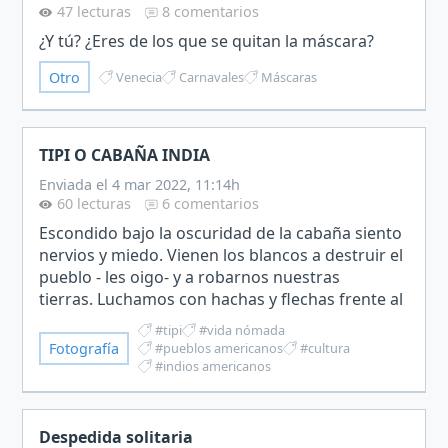
47 lecturas
8 comentarios
¿Y tú? ¿Eres de los que se quitan la máscara?
Otro
Venecia
Carnavales
Máscaras
TIPI O CABAÑA INDIA
Enviada el 4 mar 2022, 11:14h
60 lecturas
6 comentarios
​Escondido bajo la oscuridad de la cabaña siento
nervios y miedo. Vienen los blancos a destruir el
pueblo - les oigo- y a robarnos nuestras
tierras. Luchamos con hachas y flechas frente al
fuego y destrucción de la pólvora. Aquí espero la
#tipi
#vida nómada
lle…
Fotografía
#pueblos americanos
#cultura
#indios americanos
Despedida solitaria