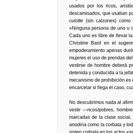
usados por los ricos, arist
descamisados, que usaban pant
culotte
(sin calzones) como p
«Ninguna persona de uno u ot
Cada uno es libre de llevar l
Christine Bard en el suge
empoderamiento apenas duró s
mujeres el uso de prendas de
vestirse de hombre deberá pre
detenida y conducida a la jef
mecanismo de prohibición es ex
encarcelar si llega el caso, c
No descubrimos nada al afirmar
vestir —ricos/pobres, hombres
marcadas de la clase social, 
anodina como la corbata y todo
visten corbata en los actos «s