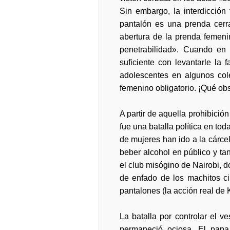
Sin embargo, la interdicción
pantalón es una prenda cerr
abertura de la prenda femeni
penetrabilidad». Cuando en 
suficiente con levantarle la 
adolescentes en algunos col
femenino obligatorio. ¡Qué ob
A partir de aquella prohibició
fue una batalla política en to
de mujeres han ido a la cárcel
beber alcohol en público y ta
el club misógino de Nairobi, d
de enfado de los machitos c
pantalones (la acción real de 
La batalla por controlar el v
permaneció ociosa. El pap