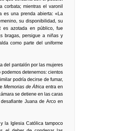
 corbata; mientras el varonil
a es una prenda abierta: «La
menino, su disponibilidad, su
t es azotada en público, fue
las bragas, persigue a niñas y
alda como parte del uniforme
ta del pantalón por las mujeres
 no podemos detenernos: cientos
imilar podría decirse de fumar,
de
Memorias de África
entra en
 cámara se detiene en las caras
 desafiante Juana de Arco en
 y la Iglesia Católica tampoco
s el deber de condenar las