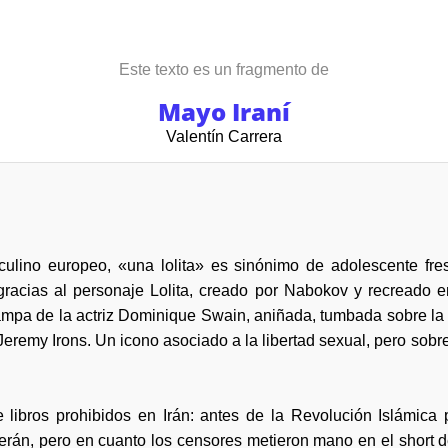
Este texto es un fragmento de
Mayo Iraní
Valentín Carrera
culino europeo, «una lolita» es sinónimo de adolescente fresc
gracias al personaje Lolita, creado por Nabokov y recreado e
ampa de la actriz Dominique Swain, aniñada, tumbada sobre la h
eremy Irons. Un icono asociado a la libertad sexual, pero sobre
libros prohibidos en Irán: antes de la Revolución Islámica 
erán, pero en cuanto los censores metieron mano en el short de