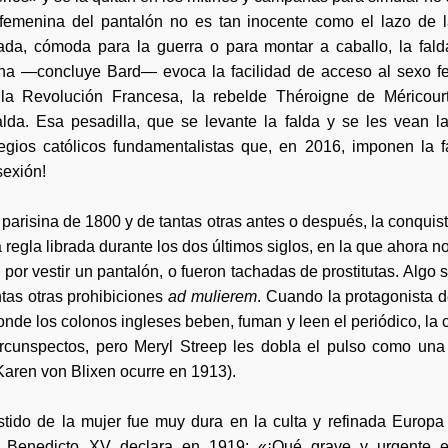
 femenina del pantalón no es tan inocente como el lazo de la
ada, cómoda para la guerra o para montar a caballo, la fald
na —concluye Bard— evoca la facilidad de acceso al sexo fe
la Revolución Francesa, la rebelde Théroigne de Méricour
falda. Esa pesadilla, que se levante la falda y se les vean 
egios católicos fundamentalistas que, en 2016, imponen la f
sexión!
n parisina de 1800 y de tantas otras antes o después, la conquis
da regla librada durante los dos últimos siglos, en la que ahora
 por vestir un pantalón, o fueron tachadas de prostitutas. Algo s
ntas otras prohibiciones
ad mulierem
. Cuando la protagonista 
onde los colonos ingleses beben, fuman y leen el periódico, la
ircunspectos, pero Meryl Streep les dobla el pulso como una
Karen von Blixen ocurre en 1913).
estido de la mujer fue muy dura en la culta y refinada Europa
a Benedicto XV declara en 1919: «¡Qué grave y urgente e