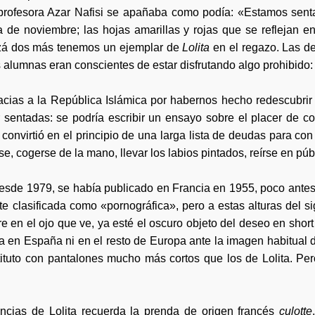
 profesora Azar Nafisi se apañaba como podía: «Estamos sent
ía de noviembre; las hojas amarillas y rojas que se reflejan 
izá dos más tenemos un ejemplar de
Lolita
en el regazo. Las d
s alumnas eran conscientes de estar disfrutando algo prohibido:
cias a la República Islámica por habernos hecho redescubrir e
sentadas: se podría escribir un ensayo sobre el placer de c
onvirtió en el principio de una larga lista de deudas para con 
, cogerse de la mano, llevar los labios pintados, reírse en púb
desde 1979, se había publicado en Francia en 1955, poco antes 
e clasificada como «pornográfica», pero a estas alturas del sig
e en el ojo que ve, ya esté el oscuro objeto del deseo en shor
 en España ni en el resto de Europa ante la imagen habitual 
ituto con pantalones mucho más cortos que los de Lolita. Pero
encias de Lolita recuerda la prenda de origen francés
culotte