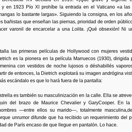
 y en 1923 Pío XI prohíbe la entrada en el Vaticano «a las
angas lo bastante largas». Siguiendo la consigna, en los año
s bañistas que enseñan las piernas, prioridad de orden público
acer varonil de encarcelar a una
Lolita
. ¡Qué obsexión! Ni u
talla las primeras películas de Hollywood con mujeres vesti
trich es la pionera en la película Marruecos (1930), dirigid
femenina con vestidos de noche lujosos o déshabillés vaporos
artir de entonces, la Dietrich explotará su imagen andrógina vi
ás escándalo es que lo hará fuera de la pantalla:
strella es también su masculinización en la calle. Ella se atrev
quin del brazo de Maurice Chevalier y GaryCooper. En la e
 hombres —entre ellos su marido—, totalmente masculina,de
orque unrumor difunde que ha recibido un requerimiento del pr
dad de París encaso de que llegue en pantalón. Lo hace.