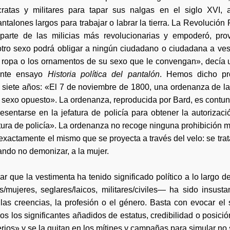
ócratas y militares para tapar sus nalgas en el siglo XVI, 
alones largos para trabajar o labrar la tierra. La Revolución
arte de las milicias más revolucionarias y empoderó, prov
ro sexo podrá obligar a ningún ciudadano o ciudadana a ves
a ropa o los ornamentos de su sexo que le convengan», decía 
rente ensayo
Historia política del pantalón
. Hemos dicho pr
iete años: «El 7 de noviembre de 1800, una ordenanza de la p
l sexo opuesto». La ordenanza, reproducida por Bard, es contu
sentarse en la jefatura de policía para obtener la autorizaci
atura de policía». La ordenanza no recoge ninguna prohibición 
actamente el mismo que se proyecta a través del velo: se trata
uando no demonizar, a la mujer.
 que la vestimenta ha tenido significado político a lo largo de
/mujeres, seglares/laicos, militares/civiles— ha sido insust
las creencias, la profesión o el género. Basta con evocar el
s los significantes añadidos de estatus, credibilidad o posición
erios» y se la quitan en los mítines y campañas para simular no