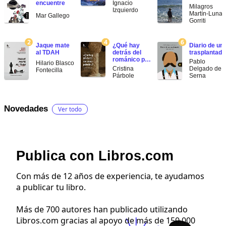
encuentre
Ignacio
Milagros
Izquierdo
Martín-Lunas
Mar Gallego
Gorriti
2
4
6
Jaque mate
¿Qué hay
Diario de un
al TDAH
detrás del
trasplantado
románico p…
Pablo
Hilario Blasco
Cristina
Delgado de l
Fontecilla
Párbole
Serna
Novedades
Ver todo
Publica con Libros.com
Con más de 12 años de experiencia, te ayudamos
a publicar tu libro.
Más de 700 autores han publicado utilizando
Libros.com gracias al apoyo de más de 150.000