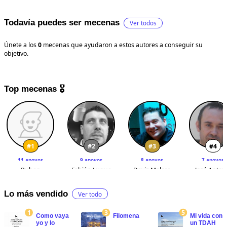
Todavía puedes ser mecenas
Ver todos
Únete a los
0
mecenas que ayudaron a estos autores a conseguir su
objetivo.
Top mecenas 🎖
#1
#2
#3
#4
11 apoyos
9 apoyos
8 apoyos
7 apoyos
Ruben
Fabián Luque
Daviz Melero
José Anton
Camarero
García
Bravo Mat
Crespo
Lo más vendido
Ver todo
1
3
5
Como vaya
Filomena
Mi vida con
yo y lo
un TDAH