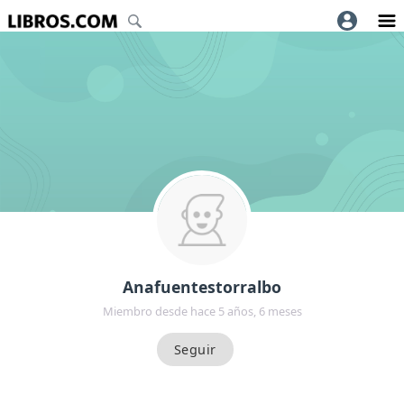
Anafuentestorralbo
Miembro desde hace 5 años, 6 meses