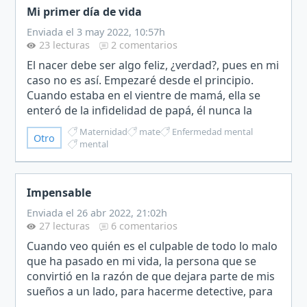
Mi primer día de vida
Enviada el 3 may 2022, 10:57h
23 lecturas
2 comentarios
El nacer debe ser algo feliz, ¿verdad?, pues en mi
caso no es así. Empezaré desde el principio.
Cuando estaba en el vientre de mamá, ella se
enteró de la infidelidad de papá, él nunca la
había querido, se había casado con ella porque
Maternidad
mate
Enfermedad mental
Otro
había qu…
mental
Impensable
Enviada el 26 abr 2022, 21:02h
27 lecturas
6 comentarios
Cuando veo quién es el culpable de todo lo malo
que ha pasado en mi vida, la persona que se
convirtió en la razón de que dejara parte de mis
sueños a un lado, para hacerme detective, para
buscarle justicia a mi familia asesinada, no