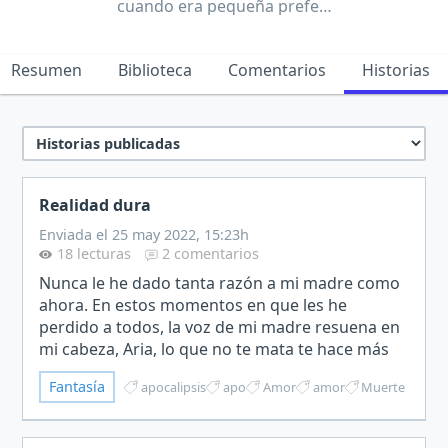
cuando era pequeña prefe…
Resumen
Biblioteca
Comentarios
Historias
Realidad dura
Enviada el 25 may 2022, 15:23h
18 lecturas
2 comentarios
Nunca le he dado tanta razón a mi madre como
ahora. En estos momentos en que les he
perdido a todos, la voz de mi madre resuena en
mi cabeza, Aria, lo que no te mata te hace más
fuerte.Me encuentro delante del que había sido
Fantasía
apocalipsis
apo
Amor
amor
Muerte
mi hermano, conve…