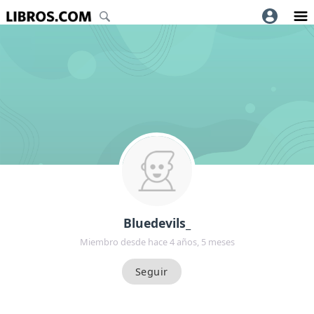
Bluedevils_
Miembro desde hace 4 años, 5 meses