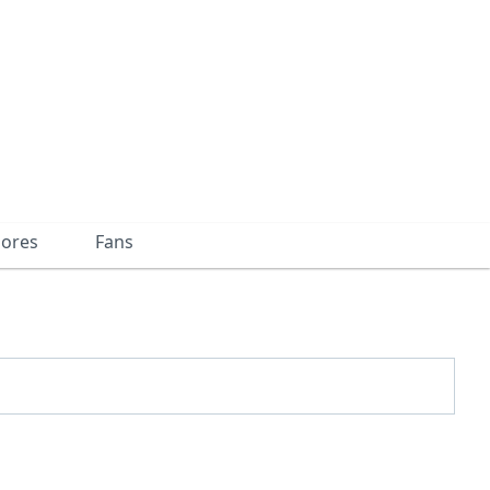
dores
Fans