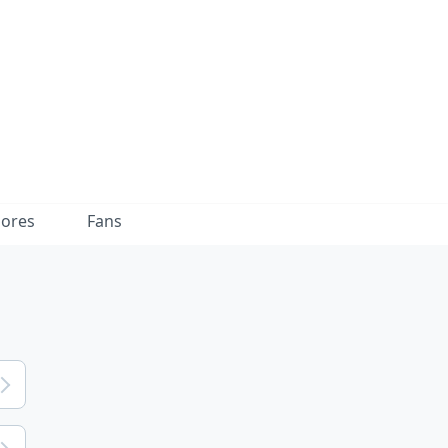
dores
Fans