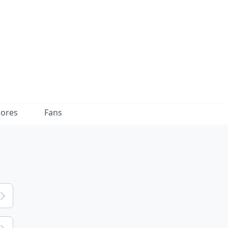
dores
Fans