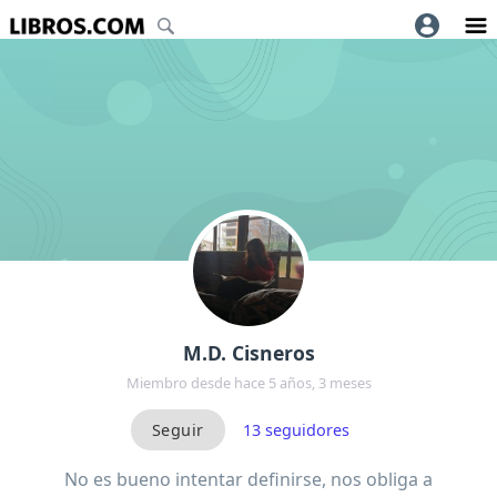
M.D. Cisneros
Miembro desde hace 5 años, 3 meses
13
seguidores
No es bueno intentar definirse, nos obliga a