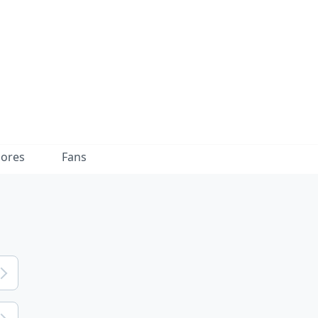
dores
Fans