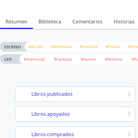
Resumen
Biblioteca
Comentarios
Historias
#Acción
#Aventuras
#Fantasía
#Poesía
#Poli
ESCRIBO
#Aventuras
#Fantasía
#Humor
#Misterio
#Po
LEO
Libros publicados
Libros apoyados
Libros comprados