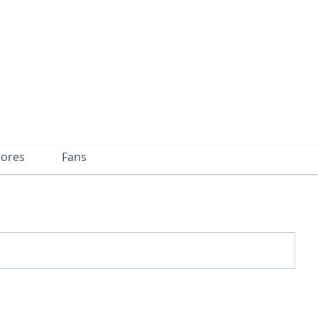
dores
Fans