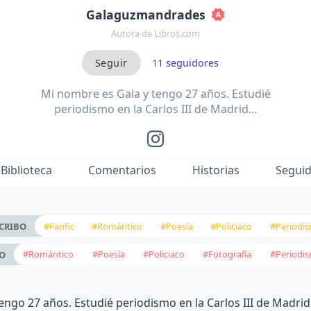
Galaguzmandrades
Autora de Libros.com
11
seguidores
Mi nombre es Gala y tengo 27 años. Estudié
periodismo en la Carlos III de Madrid…
Biblioteca
Comentarios
Historias
Segui
#Fanfic
#Romántico
#Poesía
#Policiaco
#Periodi
CRIBO
#Romántico
#Poesía
#Policiaco
#Fotografía
#Periodi
EO
ngo 27 años. Estudié periodismo en la Carlos III de Madrid