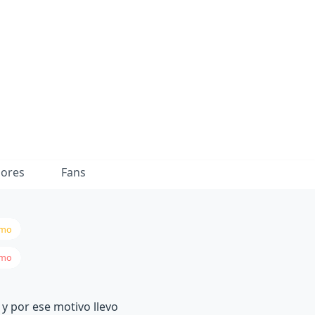
dores
Fans
smo
smo
 y por ese motivo llevo