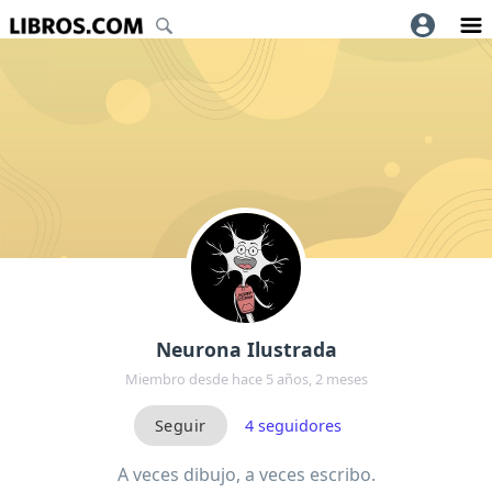
Neurona Ilustrada
Miembro desde hace 5 años, 2 meses
4
seguidores
A veces dibujo, a veces escribo.