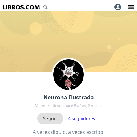
Neurona Ilustrada
Miembro desde hace 5 años, 2 meses
4
seguidores
A veces dibujo, a veces escribo.