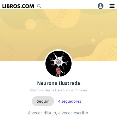
Neurona Ilustrada
Miembro desde hace 5 años, 2 meses
4
seguidores
A veces dibujo, a veces escribo.