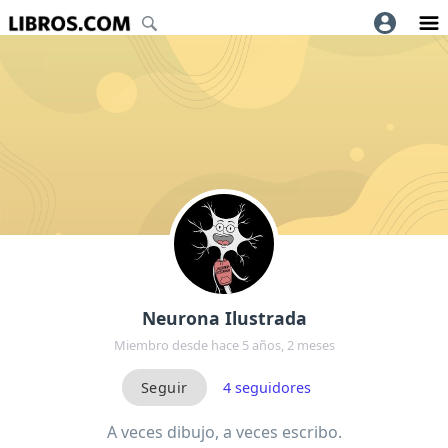
Neurona Ilustrada
Miembro desde hace 5 años, 2 meses
4
seguidores
A veces dibujo, a veces escribo.