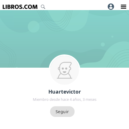
Huartevictor
Miembro desde hace 4 años, 3 meses