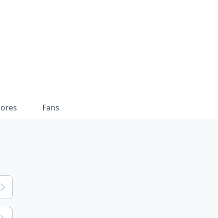
dores
Fans