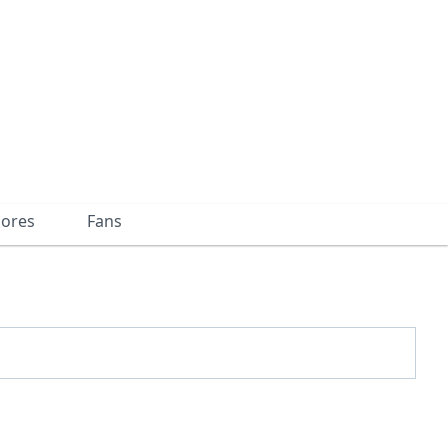
dores
Fans