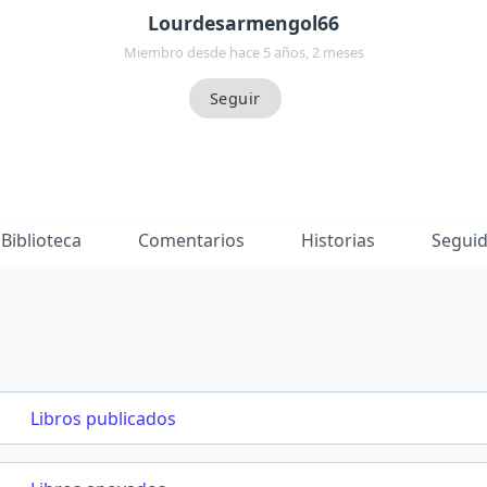
Lourdesarmengol66
Miembro desde hace 5 años, 2 meses
Biblioteca
Comentarios
Historias
Segui
Libros publicados