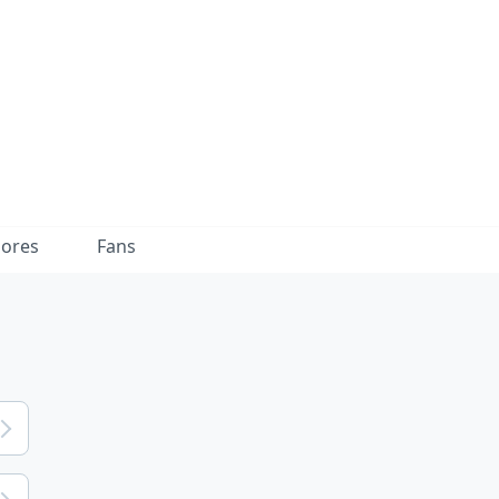
dores
Fans