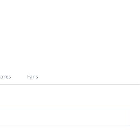
dores
Fans