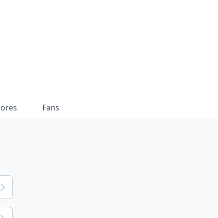
dores
Fans