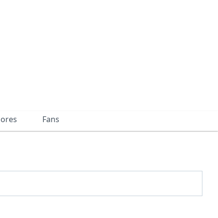
dores
Fans