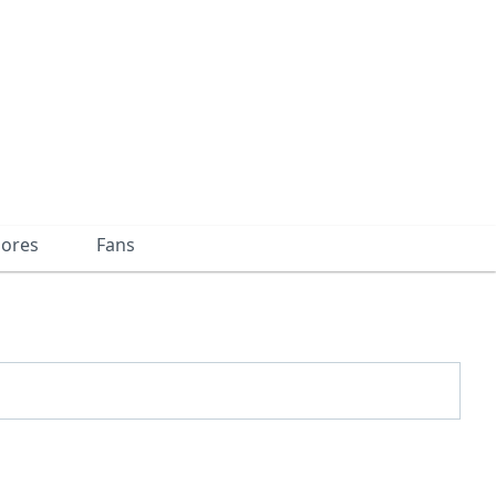
dores
Fans