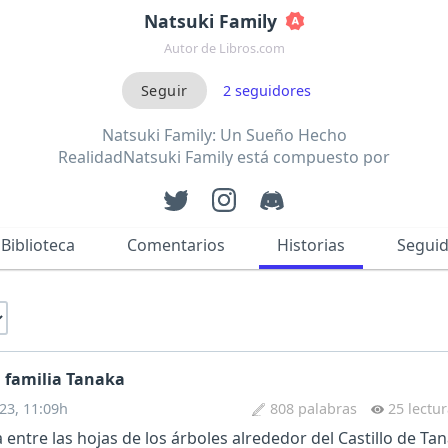
Natsuki Family
Autor de Libros.com
2
seguidores
Natsuki Family: Un Sueño Hecho
RealidadNatsuki Family está compuesto por
tres mi…
Biblioteca
Comentarios
Historias
Segui
a familia Tanaka
23, 11:09h
808 palabras
25 lectu
 entre las hojas de los árboles alrededor del Castillo de T