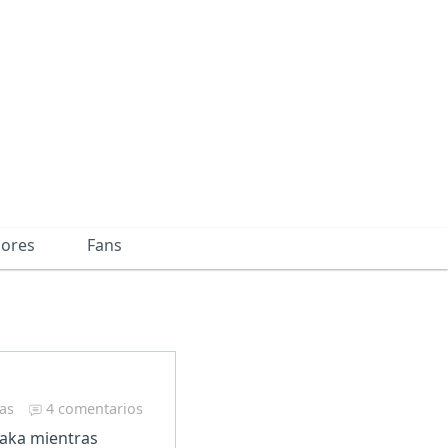
dores
Fans
ras
4 comentarios
anaka mientras