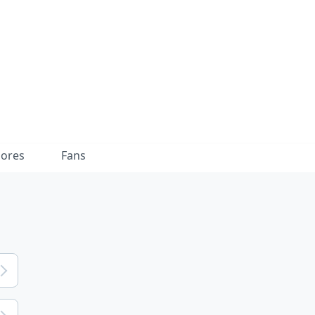
dores
Fans