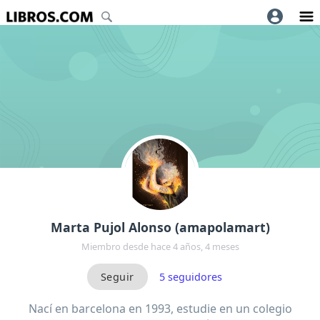
Marta Pujol Alonso (amapolamart)
Miembro desde hace 4 años, 4 meses
5
seguidores
Nací en barcelona en 1993, estudie en un colegio