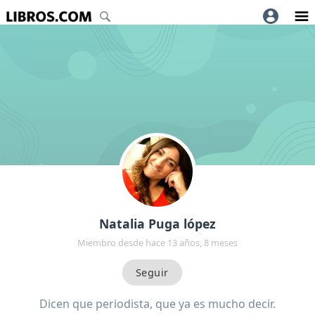
Natalia Puga lópez
Miembro desde hace 13 años, 8 meses
Dicen que periodista, que ya es mucho decir.