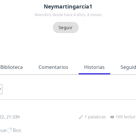
Neymartingarcia1
Miembro desde hace 4 años, 4 meses
Biblioteca
Comentarios
Historias
Segui
22, 21:33h
1 palabras
169 lectu
que
Bos