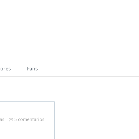
dores
Fans
ras
5 comentarios