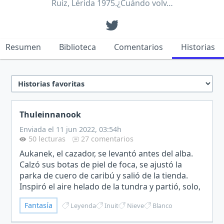
Ruiz, Lérida 1975.¿Cuándo volv…
Resumen
Biblioteca
Comentarios
Historias
Thuleinnanook
Enviada el 11 jun 2022, 03:54h
50 lecturas
27 comentarios
Aukanek, el cazador, se levantó antes del alba.
Calzó sus botas de piel de foca, se ajustó la
parka de cuero de caribú y salió de la tienda.
Inspiró el aire helado de la tundra y partió, solo,
hacia el este. No muy lejos, encontró el rastro
Fantasía
Leyenda
Inuit
Nieve
Blanco
e…