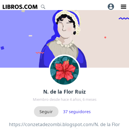
N. de la Flor Ruiz
Miembro desde hace 4 años, 6 meses
37
seguidores
https://conzetadezombi.blogspot.com/N. de la Flor