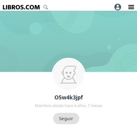
O5w4k3jpf
Miembro desde hace 4 años, 7 meses