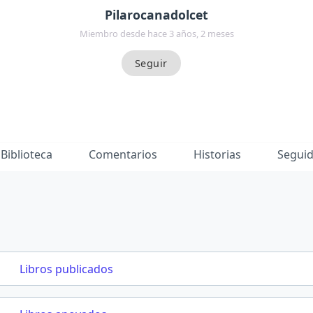
Pilarocanadolcet
Miembro desde hace 3 años, 2 meses
Biblioteca
Comentarios
Historias
Segui
Libros publicados