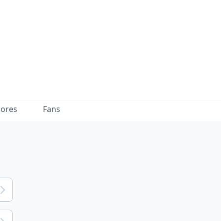
dores
Fans