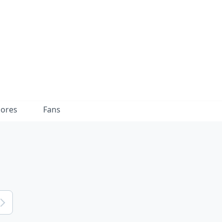
dores
Fans