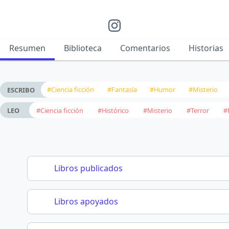
Resumen
Biblioteca
Comentarios
Historias
#Ciencia ficción
#Fantasía
#Humor
#Misterio
ESCRIBO
#Ciencia ficción
#Histórico
#Misterio
#Terror
#
LEO
Libros publicados
Libros apoyados