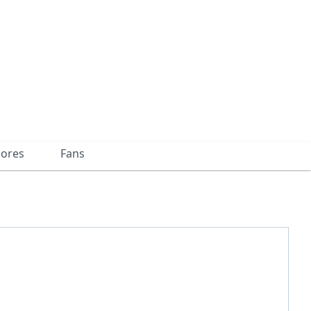
dores
Fans