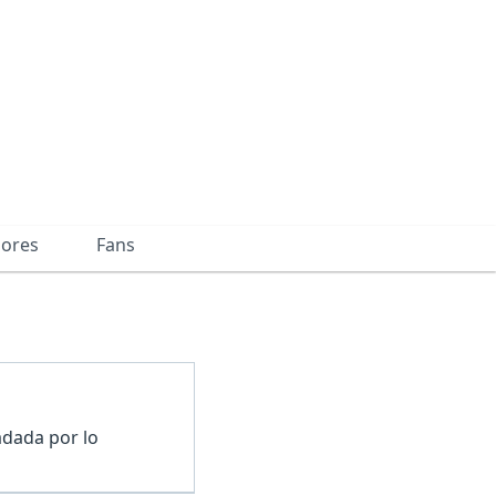
dores
Fans
adada por lo