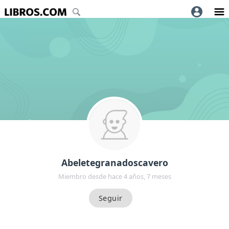
Abeletegranadoscavero
Miembro desde hace 4 años, 7 meses