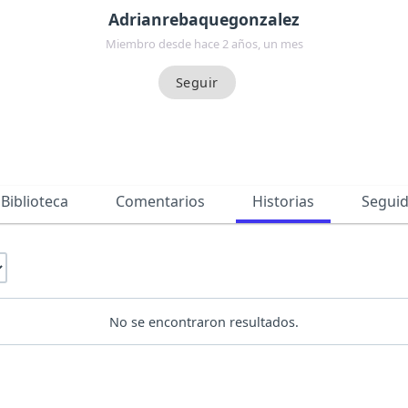
Adrianrebaquegonzalez
Miembro desde hace 2 años, un mes
Biblioteca
Comentarios
Historias
Segui
No se encontraron resultados.