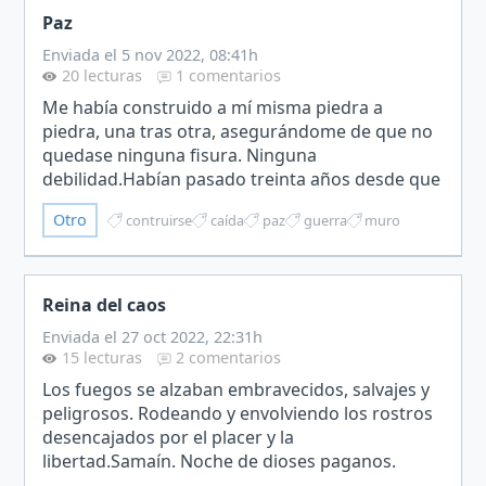
Paz
Enviada el 5 nov 2022, 08:41h
20 lecturas
1 comentarios
Me había construido a mí misma piedra a
piedra, una tras otra, asegurándome de que no
quedase ninguna fisura. Ninguna
debilidad.Habían pasado treinta años desde que
había decidido protegerme a mí misma, desde
Otro
contruirse
caída
paz
guerra
muro
que había decidido que si quería…
Reina del caos
Enviada el 27 oct 2022, 22:31h
15 lecturas
2 comentarios
Los fuegos se alzaban embravecidos, salvajes y
peligrosos. Rodeando y envolviendo los rostros
desencajados por el placer y la
libertad.Samaín. Noche de dioses paganos.
Noche de sueños prohibidos.Sentía los