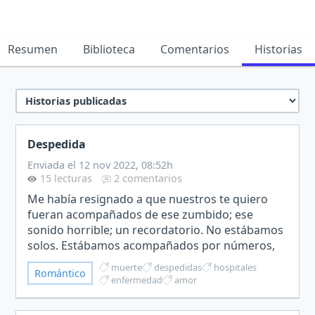
Resumen
Biblioteca
Comentarios
Historias
Despedida
Enviada el 12 nov 2022, 08:52h
15 lecturas
2 comentarios
Me había resignado a que nuestros te quiero
fueran acompañados de ese zumbido; ese
sonido horrible; un recordatorio. No estábamos
solos. Estábamos acompañados por números,
marcas y la constante preocupación de que
muerte
despedidas
hospitales
Romántico
estos no fueran normales.Hab…
enfermedad
amor