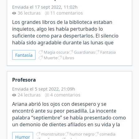
Enviada el 17 sept 2022, 11:02h
36 lecturas
11 comentarios
Los grandes libros de la biblioteca estaban
inquietos, algo les había perturbado lo
suficiente como para despertarlos. El silencio
había sido agradable durante las lunas que
había durado, ahora todo era ruido y
Magia oscura
Guardianas
Fantasia
Fantasía
caos.Conocía los idiomas de cad…
Muerte
Libros
Profesora
Enviada el 5 sept 2022, 21:09h
24 lecturas
4 comentarios
Ariana abrió los ojos con desespero y se
encontró ante su peor pesadilla. La inocente
palabra “septiembre” se había presentado como
un demonio de dientes afilados en su vida y la
estaba desgarrando por dentro. Vuelta a
monstruitos
humor negro
comedia
Humor
clase.Al principio pens…