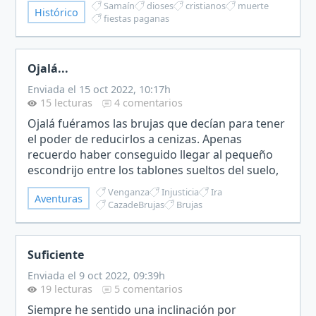
Samaín
dioses
cristianos
muerte
Histórico
tambores retumbando contra mis hueso…
fiestas paganas
Ojalá...
Enviada el 15 oct 2022, 10:17h
15 lecturas
4 comentarios
Ojalá fuéramos las brujas que decían para tener
el poder de reducirlos a cenizas. Apenas
recuerdo haber conseguido llegar al pequeño
escondrijo entre los tablones sueltos del suelo,
desde los últimos minutos lo único que
Venganza
Injusticia
Ira
Aventuras
conseguía hacer es es…
CazadeBrujas
Brujas
Suficiente
Enviada el 9 oct 2022, 09:39h
19 lecturas
5 comentarios
Siempre he sentido una inclinación por