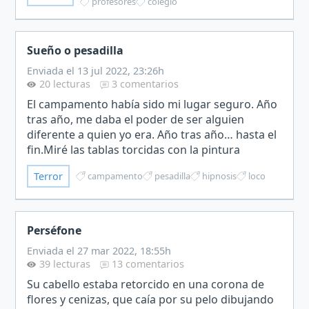
profesores
colegio
Sueño o pesadilla
Enviada el 13 jul 2022, 23:26h
20 lecturas
3 comentarios
El campamento había sido mi lugar seguro. Año
tras año, me daba el poder de ser alguien
diferente a quien yo era. Año tras año… hasta el
fin.Miré las tablas torcidas con la pintura
descascarillada que indicaban el inicio de la zona
Terror
campamento
pesadilla
hipnosis
loco
de juegos.…
Perséfone
Enviada el 27 mar 2022, 18:55h
39 lecturas
13 comentarios
Su cabello estaba retorcido en una corona de
flores y cenizas, que caía por su pelo dibujando