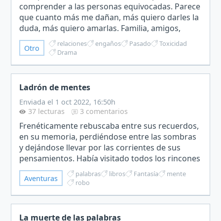
comprender a las personas equivocadas. Parece
que cuanto más me dañan, más quiero darles la
duda, más quiero amarlas. Familia, amigos,
pareja… siempre me rodeaba de personas
relaciones
engaños
Pasado
Toxicidad
Otro
hambrientas de mí que querían…
Drama
Ladrón de mentes
Enviada el 1 oct 2022, 16:50h
37 lecturas
3 comentarios
Frenéticamente rebuscaba entre sus recuerdos,
en su memoria, perdiéndose entre las sombras
y dejándose llevar por las corrientes de sus
pensamientos. Había visitado todos los rincones
de su mente y de su alma.No estaba.La palabra
palabras
libros
Fantasía
mente
Aventuras
perdido fue…
robo
La muerte de las palabras