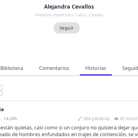
Alejandra Cevallos
Miembro desde hace 5 años, 2 meses
Biblioteca
Comentarios
Historias
Segui
ia
1, 14:24h
304 palabras
45 lectu
están quietas, casi como si un conjuro no quisiera dejar q
rodeado de hombres enfundados en trajes de contención, se v