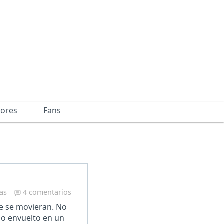
dores
Fans
ras
4 comentarios
ue se movieran. No
io envuelto en un