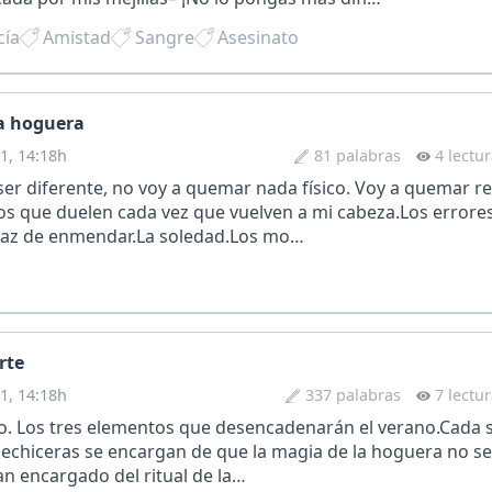
cía
Amistad
Sangre
Asesinato
la hoguera
1, 14:18h
81 palabras
4 lectu
ser diferente, no voy a quemar nada físico. Voy a quemar 
s que duelen cada vez que vuelven a mi cabeza.Los errores
paz de enmendar.La soledad.Los mo…
rte
1, 14:18h
337 palabras
7 lectu
go. Los tres elementos que desencadenarán el verano.Cada s
hechiceras se encargan de que la magia de la hoguera no s
n encargado del ritual de la…