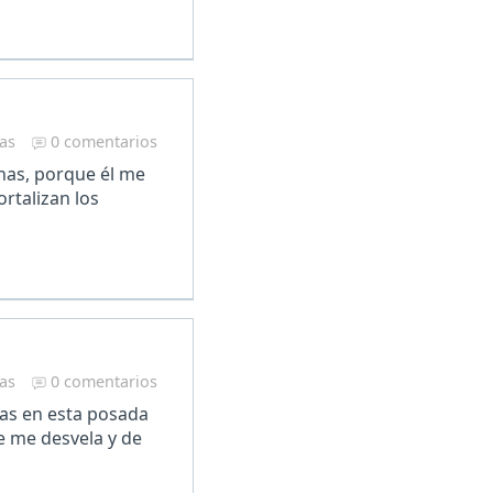
ras
0 comentarios
anas, porque él me
ortalizan los
ras
0 comentarios
as en esta posada
 me desvela y de