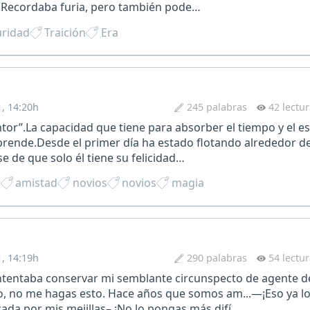
 Recordaba furia, pero también pode…
ridad
Traición
Era
1, 14:20h
245 palabras
42 lectu
tor”.La capacidad que tiene para absorber el tiempo y el e
ende.Desde el primer día ha estado flotando alrededor de 
e de que solo él tiene su felicidad…
d
amistad
novios
novios
magia
1, 14:19h
290 palabras
54 lectu
tentaba conservar mi semblante circunspecto de agente de 
o, no me hagas esto. Hace años que somos am...—¡Eso ya lo
ada por mis mejillas– ¡No lo pongas más difí…