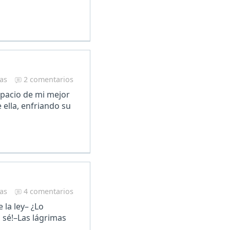
ras
2 comentarios
spacio de mi mejor
ella, enfriando su
ras
4 comentarios
la ley– ¿Lo
 sé!–Las lágrimas