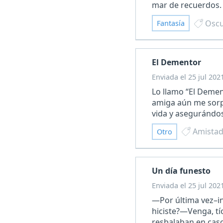
mar de recuerdos.
Oscu
Fantasía
El Dementor
Enviada el 25 jul 202
Lo llamo “El Demen
amiga aún me sorpr
vida y asegurándos
Amista
Otro
Un día funesto
Enviada el 25 jul 202
—Por última vez–in
hiciste?—Venga, tí
resbalaban en casc