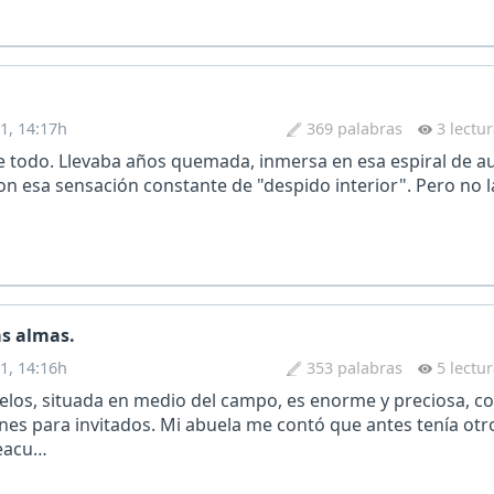
1, 14:17h
369 palabras
3 lectu
e todo. Llevaba años quemada, inmersa en esa espiral de 
on esa sensación constante de "despido interior". Pero no la
as almas.
1, 14:16h
353 palabras
5 lectu
elos, situada en medio del campo, es enorme y preciosa, c
nes para invitados. Mi abuela me contó que antes tenía otro
eacu…