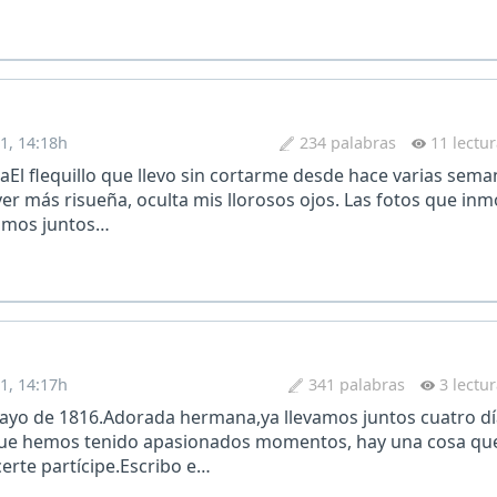
1, 14:18h
234 palabras
11 lectu
aEl flequillo que llevo sin cortarme desde hace varias sem
er más risueña, oculta mis llorosos ojos. Las fotos que inm
imos juntos…
1, 14:17h
341 palabras
3 lectu
mayo de 1816.Adorada hermana,ya llevamos juntos cuatro dí
ue hemos tenido apasionados momentos, hay una cosa que
certe partícipe.Escribo e…