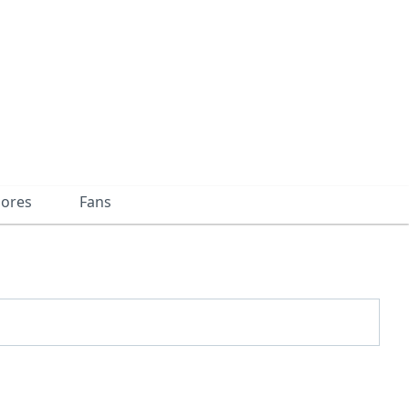
dores
Fans