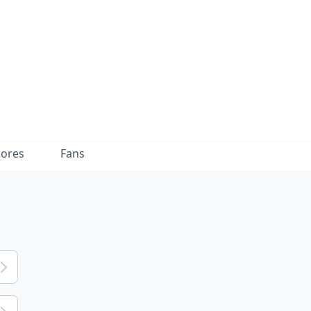
dores
Fans