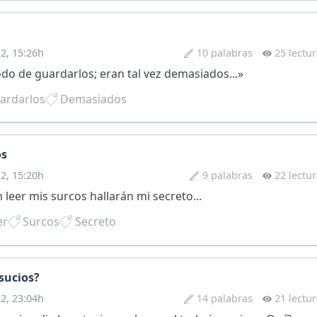
22, 15:26h
10 palabras
25 lectu
o de guardarlos; eran tal vez demasiados...»
ardarlos
Demasiados
os
22, 15:20h
9 palabras
22 lectu
leer mis surcos hallarán mi secreto...
er
Surcos
Secreto
sucios?
22, 23:04h
14 palabras
21 lectu