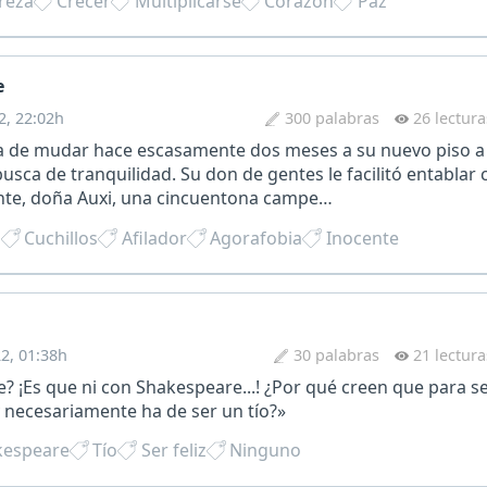
reza
Crecer
Multiplicarse
Corazón
Paz
e
2, 22:02h
300 palabras
26 lectura
a de mudar hace escasamente dos meses a su nuevo piso a 
usca de tranquilidad. Su don de gentes le facilitó entablar 
ente, doña Auxi, una cincuentona campe…
d
Cuchillos
Afilador
Agorafobia
Inocente
22, 01:38h
30 palabras
21 lectura
e? ¡Es que ni con Shakespeare...! ¿Por qué creen que para se
y necesariamente ha de ser un tío?»
kespeare
Tío
Ser feliz
Ninguno