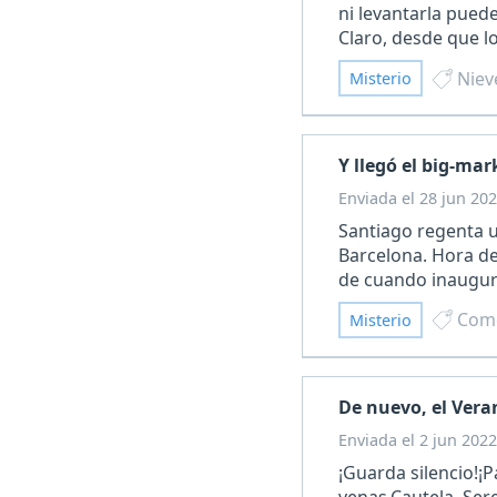
ni levantarla pued
Claro, desde que l
Niev
Misterio
Y llegó el big-mar
Enviada el 28 jun 202
Santiago regenta u
Barcelona. Hora de
de cuando inauguró
Com
Misterio
De nuevo, el Vera
Enviada el 2 jun 2022
¡Guarda silencio!¡
venas.Cautela. Se