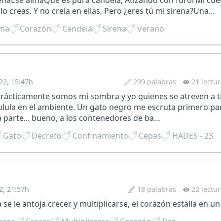
lo creas. Y no creía en ellas, Pero ¿eres tú mi sirena?Una…
ma
Corazón
Candela
Sirena
Verano
22, 15:47h
299 palabras
21 lectu
Prácticamente somos mi sombra y yo quienes se atreven a t
lula en el ambiente. Un gato negro me escruta primero par
 parte... bueno, a los contenedores de ba…
Gato
Decreto
Confinamiento
Cepas
HADES - 23
2, 21:57h
18 palabras
22 lectu
se le antoja crecer y multiplicarse, el corazón estalla en un