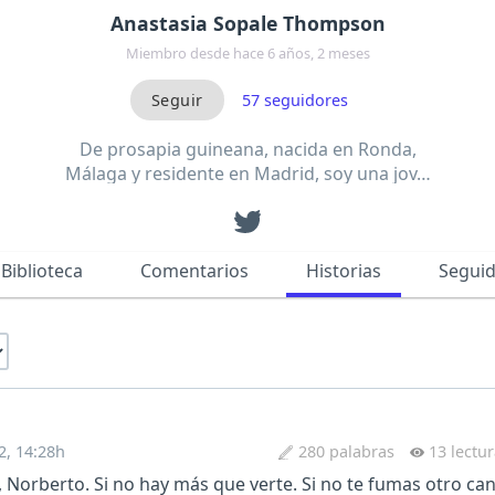
Anastasia Sopale Thompson
Miembro desde hace 6 años, 2 meses
57
seguidores
De prosapia guineana, nacida en Ronda,
Málaga y residente en Madrid, soy una jov…
Biblioteca
Comentarios
Historias
Segui
2, 14:28h
280 palabras
13 lectu
, Norberto. Si no hay más que verte. Si no te fumas otro can