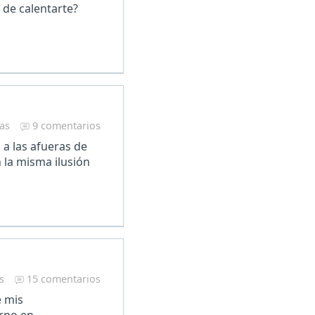
 de calentarte?
ras
9 comentarios
a las afueras de
 la misma ilusión
s
15 comentarios
e mis
erpo en