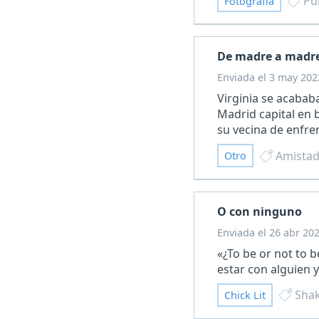
Pu
Fotografía
De madre a madr
Enviada el 3 may 202
Virginia se acabab
Madrid capital en b
su vecina de enfr
Amista
Otro
O con ninguno
Enviada el 26 abr 20
«¿To be or not to b
estar con alguien 
Sha
Chick Lit