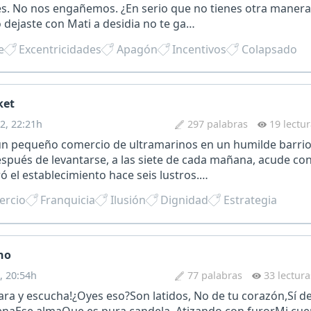
es. No nos engañemos. ¿En serio que no tienes otra manera
o dejaste con Mati a desidia no te ga…
e
Excentricidades
Apagón
Incentivos
Colapsado
ket
2, 22:21h
297 palabras
19 lectu
n pequeño comercio de ultramarinos en un humilde barrio 
spués de levantarse, a las siete de cada mañana, acude con
 el establecimiento hace seis lustros.…
ercio
Franquicia
Ilusión
Dignidad
Estrategia
no
, 20:54h
77 palabras
33 lectura
Para y escucha!¿Oyes eso?Son latidos, No de tu corazón,Sí d
renaEse almaQue es pura candela, Atizando con furorMi cu