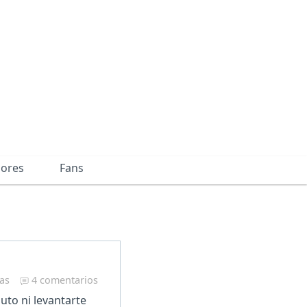
dores
Fans
ras
4 comentarios
uto ni levantarte