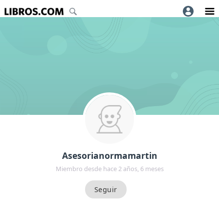
Asesorianormamartin
Miembro desde hace 2 años, 6 meses