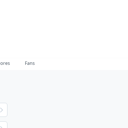
dores
Fans